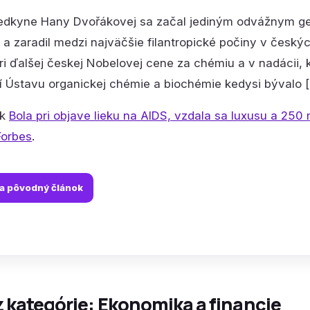
edkyne Hany Dvořákovej sa začal jediným odvážnym ge
l a zaradil medzi najväčšie filantropické počiny v český
i ďalšej českej Nobelovej cene za chémiu a v nadácii,
 Ústavu organickej chémie a biochémie kedysi bývalo 
ok
Bola pri objave lieku na AIDS, vzdala sa luxusu a 250 
Forbes
.
na pôvodný článok
z kategórie: Ekonomika a financie