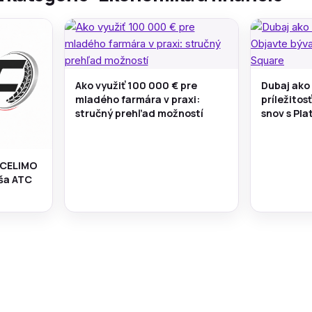
Ako využiť 100 000 € pre
Dubaj ako
mladého farmára v praxi:
príležitos
stručný prehľad možností
snov s Pl
 CELIMO
áša ATC