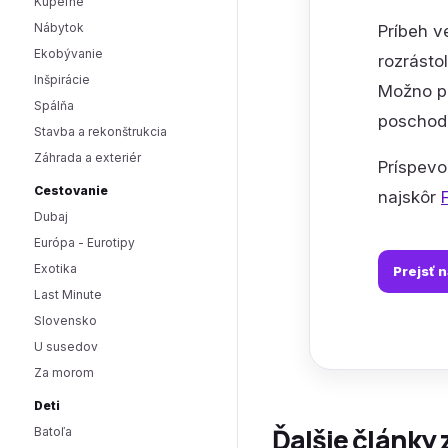
Kúpeľne
Nábytok
Príbeh v
Ekobývanie
rozrásto
Inšpirácie
Možno pr
Spálňa
poschodí
Stavba a rekonštrukcia
Záhrada a exteriér
Príspev
Cestovanie
najskôr
Dubaj
Európa - Eurotipy
Exotika
Prejsť 
Last Minute
Slovensko
U susedov
Za morom
Deti
Ďalšie články 
Batoľa