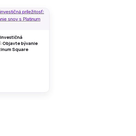
 investičná
ť: Objavte bývanie
atinum Square