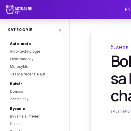
Pri
‹
KATEGÓRIE
Auto-moto
ČLÁNOK
Auto-technológie
Bol
Elektromobily
Motocykle
sa 
Testy a recenzie áut
Bulvár
ch
Domáci
Zahraničný
Bývanie
aktualneNET
Bývanie a interiér
Dizajn