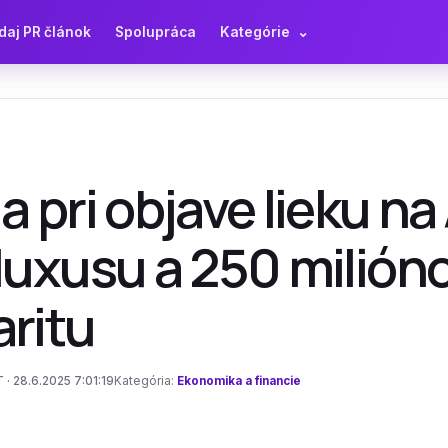
daj PR článok
Spolupráca
Kategórie
⌄
a pri objave lieku na
luxusu a 250 milióno
aritu
 · 28.6.2025 7:01:19
Kategória:
Ekonomika a financie