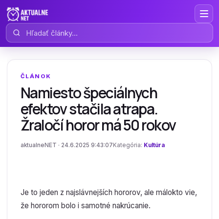
Hľadať články
ČLÁNOK
Namiesto špeciálnych
efektov stačila atrapa.
Žraločí horor má 50 rokov
aktualneNET · 24.6.2025 9:43:07
Kategória:
Kultúra
Je to jeden z najslávnejších hororov, ale málokto vie,
že hororom bolo i samotné nakrúcanie.