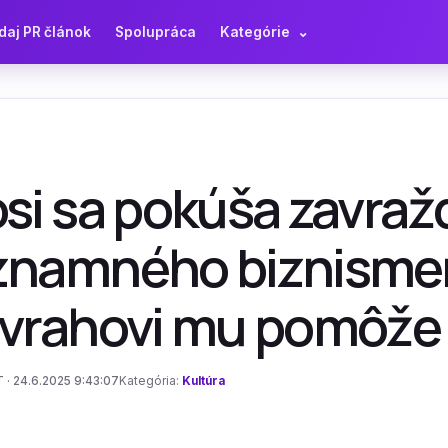
daj PR článok
Spolupráca
Kategórie
⌄
si sa pokúša zavražd
znamného biznismen
 vrahovi mu pomôže
 · 24.6.2025 9:43:07
Kategória:
Kultúra