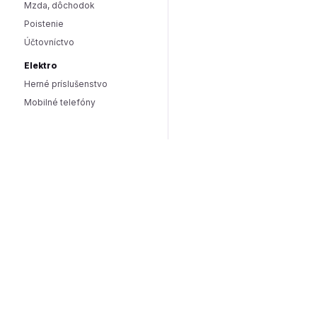
Mzda, dôchodok
Poistenie
Účtovníctvo
Elektro
Herné príslušenstvo
Mobilné telefóny
Smart domácnosť / IoT
Hlasoví asistenti
Smart osvetlenie
Zabezpečenie domácnosti
Wearables
Hardware a software
Hardware
PC doplnky
Software
Internet
SEO