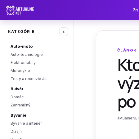
Pri
‹
KATEGÓRIE
Auto-moto
ČLÁNOK
Auto-technológie
Kto
Elektromobily
Motocykle
vý
Testy a recenzie áut
Bulvár
po
Domáci
Zahraničný
Bývanie
aktualneNET
Bývanie a interiér
Dizajn