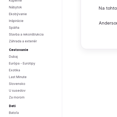
Kúpeľne
Nábytok
Na tohto
Ekobývanie
Inšpirácie
Anderso
Spálňa
Stavba a rekonštrukcia
Záhrada a exteriér
Cestovanie
Dubaj
Európa - Eurotipy
Exotika
Last Minute
Slovensko
U susedov
Za morom
Deti
Batoľa