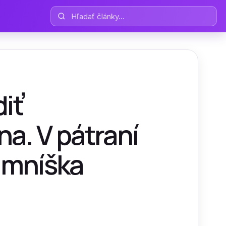
Hľadať články
iť
a. V pátraní
 mníška