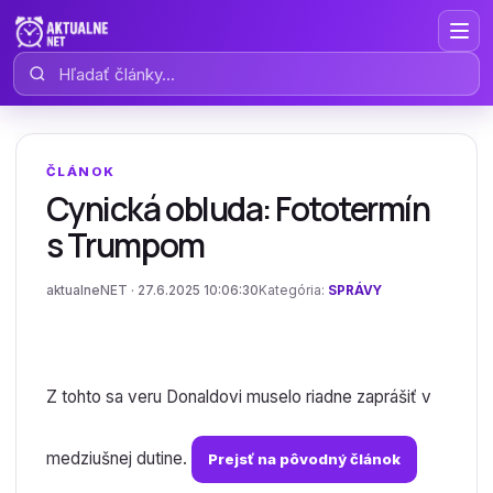
Hľadať články
ČLÁNOK
Cynická obluda: Fototermín
s Trumpom
aktualneNET · 27.6.2025 10:06:30
Kategória:
SPRÁVY
Z tohto sa veru Donaldovi muselo riadne zaprášiť v
medziušnej dutine.
Prejsť na pôvodný článok