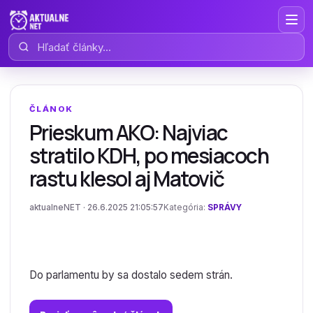
Hľadať články
ČLÁNOK
Prieskum AKO: Najviac
stratilo KDH, po mesiacoch
rastu klesol aj Matovič
aktualneNET · 26.6.2025 21:05:57
Kategória:
SPRÁVY
Do parlamentu by sa dostalo sedem strán.