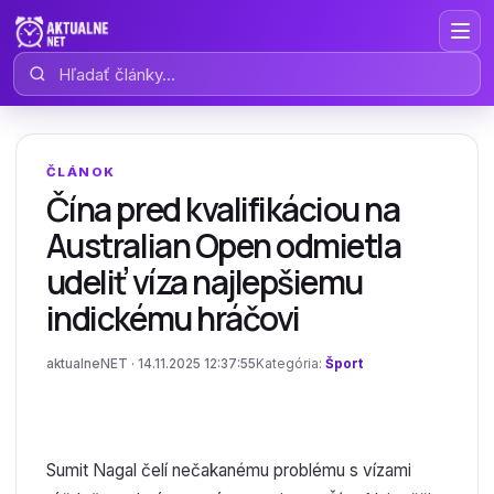
Hľadať články
ČLÁNOK
Čína pred kvalifikáciou na
Australian Open odmietla
udeliť víza najlepšiemu
indickému hráčovi
aktualneNET · 14.11.2025 12:37:55
Kategória:
Šport
Sumit Nagal čelí nečakanému problému s vízami