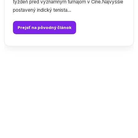
týždeň pred významným turnajom v Číne.Najvyššie
postavený indický tenista...
Prejsť na pôvodný článok