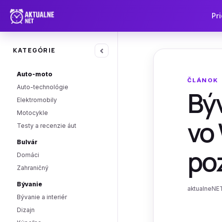
Pri
‹
KATEGÓRIE
Auto-moto
ČLÁNOK
Auto-technológie
Býv
Elektromobily
Motocykle
vo 
Testy a recenzie áut
Bulvár
poz
Domáci
Zahraničný
Bývanie
aktualneNET
Bývanie a interiér
Dizajn