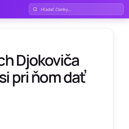
Hľadať články
ach Djokoviča
i pri ňom dať