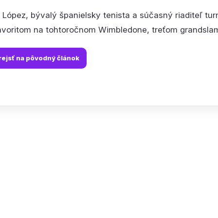
o López, bývalý španielsky tenista a súčasný riaditeľ tur
avoritom na tohtoročnom Wimbledone, treťom grandslamo
rejsť na pôvodný článok