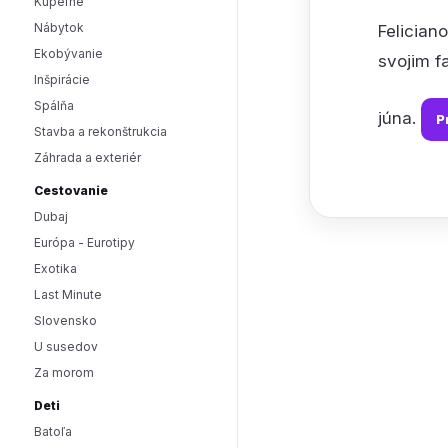
Kúpeľne
Nábytok
Felician
Ekobývanie
svojim f
Inšpirácie
Spálňa
júna.
P
Stavba a rekonštrukcia
Záhrada a exteriér
Cestovanie
Dubaj
Európa - Eurotipy
Exotika
Last Minute
Slovensko
U susedov
Za morom
Deti
Batoľa