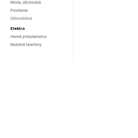
Mzda, dôchodok
Poistenie
Účtovníctvo
Elektro
Herné príslušenstvo
Mobilné telefóny
Smart domácnosť / IoT
Hlasoví asistenti
Smart osvetlenie
Zabezpečenie domácnosti
Wearables
Hardware a software
Hardware
PC doplnky
Software
Internet
SEO