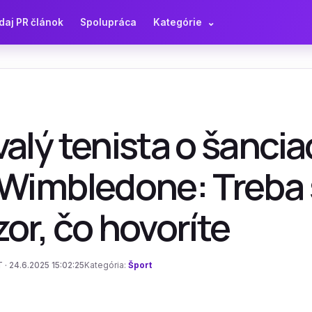
daj PR článok
Spolupráca
Kategórie
⌄
alý tenista o šanci
Wimbledone: Treba s
or, čo hovoríte
 · 24.6.2025 15:02:25
Kategória:
Šport