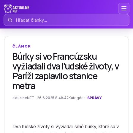
Hľadať články
ČLÁNOK
Búrky si vo Francúzsku
vyžiadali dva ľudské životy, v
Paríži zaplavilo stanice
metra
aktualneNET · 26.6.2025 8:48:42
Kategória:
SPRÁVY
Dva ľudské životy si vyžiadali silné búrky, ktoré sa v