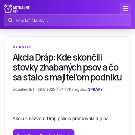
Hľadať články
ČLÁNOK
Akcia Dráp: Kde skončili
stovky zhabaných psov a čo
sa stalo s majiteľom podniku
aktualneNET · 28.6.2025 7:01:47
Kategória:
SPRÁVY
Akciu s názvom Dráp polícia promovala 6. júna.