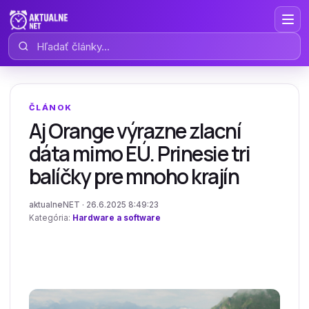
Hľadať články
ČLÁNOK
Aj Orange výrazne zlacní
dáta mimo EÚ. Prinesie tri
balíčky pre mnoho krajín
aktualneNET · 26.6.2025 8:49:23
Kategória:
Hardware a software