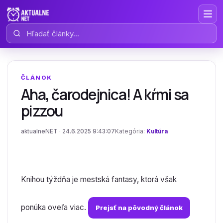
Hľadať články
ČLÁNOK
Aha, čarodejnica! A kŕmi sa
pizzou
aktualneNET · 24.6.2025 9:43:07
Kategória:
Kultúra
Knihou týždňa je mestská fantasy, ktorá však
ponúka oveľa viac.
Prejsť na pôvodný článok