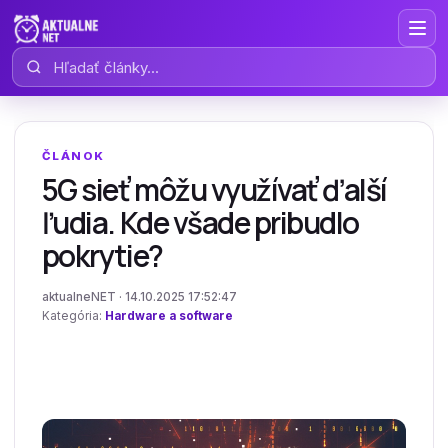
Hľadať články
ČLÁNOK
5G sieť môžu využívať ďalší
ľudia. Kde všade pribudlo
pokrytie?
aktualneNET · 14.10.2025 17:52:47
Kategória:
Hardware a software