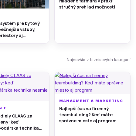
mladého farmára v praxi:
stručný prehľad možností
systém pre bytový
ečnejšie vstupy,
riestory aj
e pod kontrolou
Najnovšie z biznisových kategórií
MANAGMENT A MARKETING
Najlepší čas na firemný
NIE
teambuilding? Keď máte
diely CLAAS za
správne miesto aj program
eny: keď
odárska technika
áť