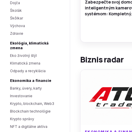
Zabezpečte svoj domo
Dojča
inteligentným kamer
Školák
systémom: Kompletný
Škôlkar
sprievodca pre pokojn
Výchova
Zdravie
Ekológia, klimatická
zmena
Eko životný štýl
Biznis radar
Klimatická zmena
Odpady a recyklácia
Ekonomika a financie
Banky, úvery, karty
Investovanie
Krypto, blockchain, Web3
Blockchain technológie
Krypto správy
NFT a digitálne aktíva
EKONOMIKA A FINAN