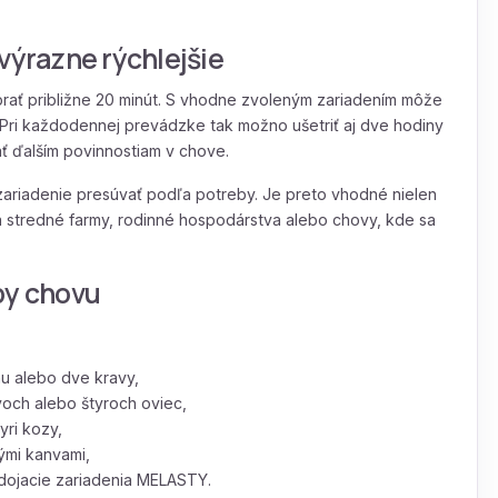
výrazne rýchlejšie
brať približne 20 minút. S vhodne zvoleným zariadením môže
. Pri každodennej prevádzke tak možno ušetriť aj dve hodiny
ť ďalším povinnostiam v chove.
ariadenie presúvať podľa potreby. Je preto vhodné nielen
e a stredné farmy, rodinné hospodárstva alebo chovy, kde sa
py chovu
nu alebo dve kravy,
voch alebo štyroch oviec,
yri kozy,
ými kanvami,
 dojacie zariadenia MELASTY.