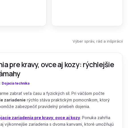
Výber správ, rád a inšpirácií
ia pre kravy, ovce aj kozy: rýchlejšie
námahy
:
Dojacia technika
me zabrať veľa času a fyzických síl. Pri väčšom počte
ie zariadenie
rýchlo stáva praktickým pomocníkom, ktorý
 pomôže zabezpečiť pravidelný priebeh dojenia.
acie zariadenia pre kravy, ovce aj kozy
. Ponuka zahŕňa
aj výkonnejšie zariadenia s dvoma kanvami, ktoré umožňujú