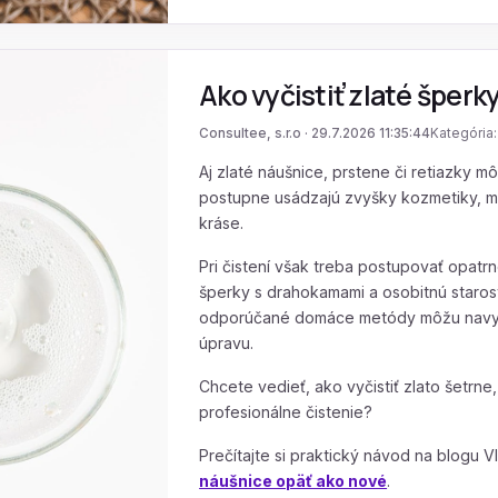
Ako vyčistiť zlaté šperk
Consultee, s.r.o · 29.7.2026 11:35:44
Kategória
Aj zlaté náušnice, prstene či retiazky m
postupne usádzajú zvyšky kozmetiky, mas
kráse.
Pri čistení však treba postupovať opatrn
šperky s drahokamami a osobitnú starost
odporúčané domáce metódy môžu navyše
úpravu.
Chcete vedieť, ako vyčistiť zlato šetrne
profesionálne čistenie?
Prečítajte si praktický návod na blogu V
náušnice opäť ako nové
.