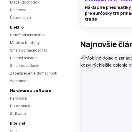
Mzda, dôchodok
Nákladné pneumatiky
Poistenie
pre európsky trh prin
Účtovníctvo
trade
Elektro
Herné príslušenstvo
Najnovšie člá
Mobilné telefóny
Smart domácnosť / IoT
Hlasoví asistenti
Smart osvetlenie
Zabezpečenie domácnosti
Wearables
Hardware a software
Hardware
PC doplnky
Software
Internet
SEO