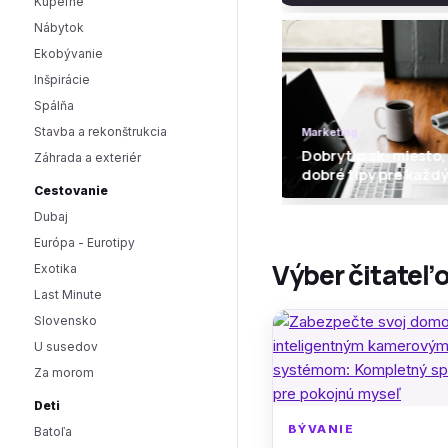
Kúpeľne
Nábytok
Ekobývanie
Inšpirácie
Spálňa
Stavba a rekonštrukcia
Marketing
Marketing
Dobrytip.sk: miesto, 
Dobrytip.sk: miesto
Záhrada a exteriér
dobré tipy pre každý 
dobré tipy pre každ
Cestovanie
Dubaj
Európa - Eurotipy
Výber čitateľ
Exotika
Last Minute
Slovensko
U susedov
Za morom
Deti
BÝVANIE
Batoľa