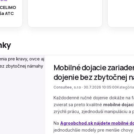
 CELIMO
áša ATC
nky
Mobilné dojacie zariaden
dojenie bez zbytočnej 
Consultee, s.r.o · 30.7.2026 10:05:00
Kategória
Každodenné ručné dojenie dokáže na far
zvierat sa preto kvalitné
mobilné dojac
zrýchli prácu, zjednoduší manipuláciu a
Na
Agroobchod.sk nájdete mobilné doj
jednoduchšie modely pre menšie chovy 