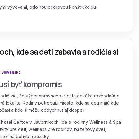
ými vývevami, odolnou oceľovou konštrukciou
ch, kde sa deti zabavia a rodičia si
:
Slovensko
usí byť kompromis
 rodič vie, že výber správneho miesta dokáže rozhodnúť o
á lokalita. Rodiny potrebujú miesto, kde sa deti majú kde
očasí a kde si môžu oddýchnuť aj dospelí.
 hotel Čertov
v Javorníkoch. Ide o rodinný Wellness & Spa
tivity pre deti, wellness pre rodičov, bazénový svet,
stor na pohyb a zážitky.