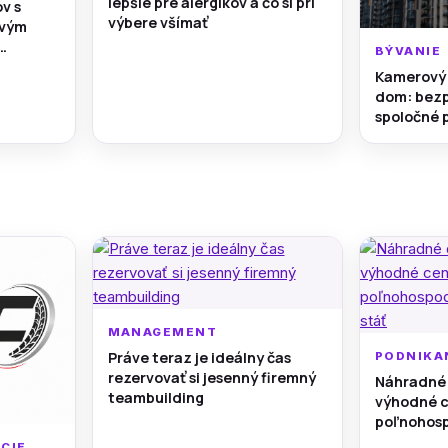
lepšie pre alergikov a čo si pri
v s
výbere všímať
ovým
BÝVANIE
ú myseľ
Kamerový 
dom: bezp
spoločné p
parkovani
MANAGEMENT
Práve teraz je ideálny čas
PODNIKA
rezervovať si jesenný firemný
Náhradné 
teambuilding
výhodné c
poľnohosp
nesmie st
CIE