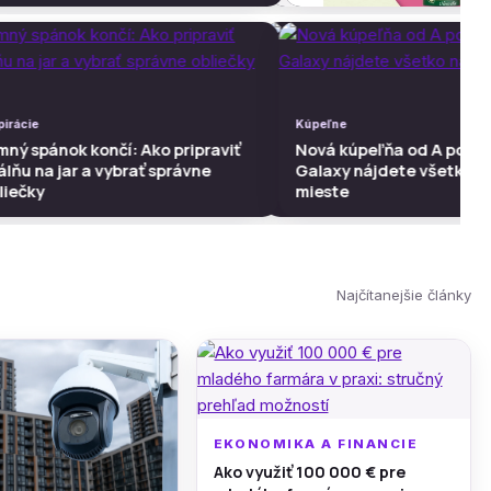
rácie
pirácie
Kúpeľne
Kúpeľne
ý spánok končí: Ako pripraviť
mný spánok končí: Ako pripraviť
Nová kúpeľňa od A po Z? V
Nová kúpeľňa od A po Z?
ňu na jar a vybrať správne
álňu na jar a vybrať správne
Galaxy nájdete všetko na
Galaxy nájdete všetko n
ečky
liečky
mieste
mieste
Najčítanejšie články
EKONOMIKA A FINANCIE
Ako využiť 100 000 € pre