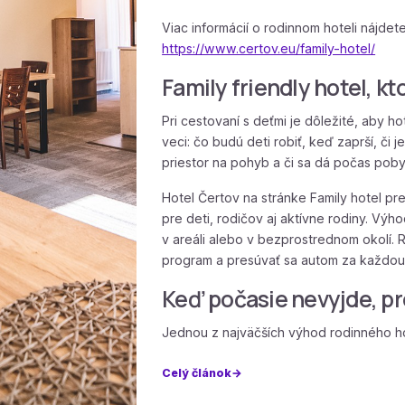
Viac informácií o rodinnom hoteli nájdete
https://www.certov.eu/family-hotel/
Family friendly hotel, k
Pri cestovaní s deťmi je dôležité, aby ho
veci: čo budú deti robiť, keď zaprší, či je
priestor na pohyb a či sa dá počas pob
Hotel Čertov na stránke Family hotel p
pre deti, rodičov aj aktívne rodiny. Výho
v areáli alebo v bezprostrednom okolí.
program a presúvať sa autom za každou 
Keď počasie nevyjde, p
Jednou z najväčších výhod rodinného h
Celý článok