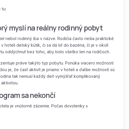
 tu:
torý myslí na reálny rodinný pobyt
tel nebol rodinný iba v názve. Rodičia často riešia praktické
 v hoteli detský kútik, či sa dá ísť do bazéna, či je v okolí
ytu oddýchnuť bez toho, aby bolo všetko len na rodičoch.
rezentuje práve takýto typ pobytu. Ponúka viacero možností
dou je, že časť aktivít je priamo v hoteli a ďalšie možnosti sú
 Rodina tak nemusí každý deň vymýšľať komplikovaný
aktivitou.
rogram sa nekončí
otela je vnútorné zázemie. Počas dovolenky s