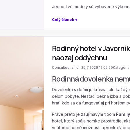
Jednotlivé modely sú vybavené výkonn
Celý článok
Rodinný hotel v Javorníko
naozaj oddýchnu
Consultee, s.r.o · 29.7.2026 12:05:29
Kategória
Rodinná dovolenka nem
Dovolenka s deťmi je krásna, ale každý
celom pobyte. Nestačí pekná izba a dobr
hrať, kde sa dá fungovať aj pri horšom p
Práve preto je zaujímavým tipom
Family
hotel, ktorý spája horské prostredie, ak
vnútorné herné možnosti aj vonkajší prie