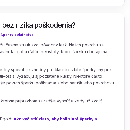
y bez rizika poškodenia?
:
Šperky a zlatníctvo
ôžu časom stratiť svoj pôvodný lesk. Na ich povrchu sa
tnota, pot a ďalšie nečistoty, ktoré šperku uberajú na
e. Iný spôsob je vhodný pre klasické zlaté šperky, iný pre
livosť si vyžadujú aj pozlátené kúsky. Niektoré často
 povrch šperku poškriabať alebo narušiť jeho povrchovú
, ktorým prípravkom sa radšej vyhnúť a kedy už zvoliť
IPgold:
Ako vyčistiť zlato, aby boli zlaté šperky a