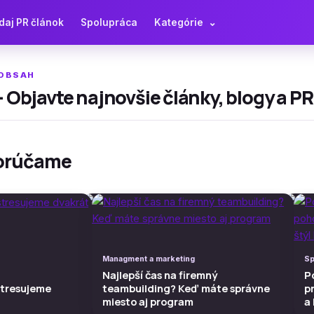
daj PR článok
Spolupráca
Kategórie
⌄
 OBSAH
 Objavte najnovšie články, blogy a P
orúčame
Managment a marketing
Managment a marketing
Spál
Sp
Najlepší čas na firemný
Najlepší čas na firemný
Pos
P
resujeme
stresujeme
teambuilding? Keď máte správne
teambuilding? Keď máte správne
pre
p
miesto aj program
miesto aj program
a k
a 