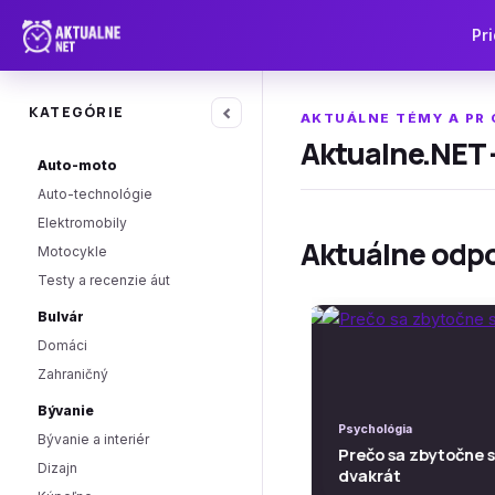
Pri
‹
KATEGÓRIE
AKTUÁLNE TÉMY A PR
Aktualne.NET -
Auto-moto
Auto-technológie
Elektromobily
Aktuálne odp
Motocykle
Testy a recenzie áut
Bulvár
Domáci
Zahraničný
Bývanie
Psychológia
Psychológia
Bývanie a interiér
Prečo sa zbytočne st
Prečo sa zbytočne 
Dizajn
dvakrát
dvakrát